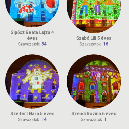
Sipőcz Beáta Lujza 4
éves
Szabó Lili 5 éves
34
16
Szavazatok:
Szavazatok:
Szeifert Nara 5 éves
Szendi Rozina 6 éves
14
1
Szavazatok:
Szavazatok: