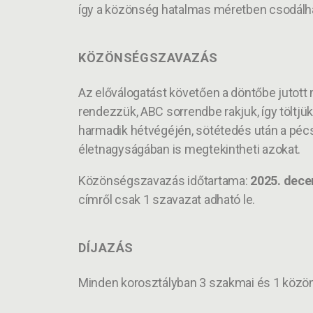
így a közönség hatalmas méretben csodálha
KÖZÖNSÉGSZAVAZÁS
Az előválogatást követően a döntőbe jutott m
rendezzük, ABC sorrendbe rakjuk, így töltjü
harmadik hétvégéjén, sötétedés után a pécs
életnagyságában is megtekintheti azokat.
Közönségszavazás időtartama:
2025. dece
címről csak 1 szavazat adható le.
DÍJAZÁS
Minden korosztályban 3 szakmai és 1 közöns