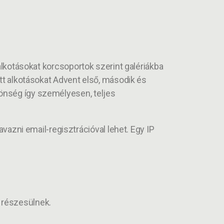
 alkotásokat korcsoportok szerint galériákba
ott alkotásokat Advent első, második és
zönség így személyesen, teljes
avazni email-regisztrációval lehet. Egy IP
 részesülnek.