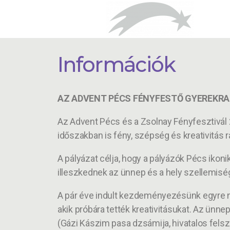
Információk
AZ ADVENT PÉCS FÉNYFESTŐ GYEREKR
Az Advent Pécs és a Zsolnay Fényfesztivál 20
időszakban is fény, szépség és kreativitás 
A pályázat célja, hogy a pályázók Pécs iko
illeszkednek az ünnep és a hely szellemis
A pár éve indult kezdeményezésünk egyre n
akik próbára tették kreativitásukat. Az ünn
(Gázi Kászim pasa dzsámija, hivatalos fels