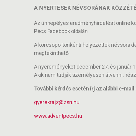
A NYERTESEK NÉVSORÁNAK KÖZZÉT
Az ünnepélyes eredményhirdetést online köz
Pécs Facebook oldalán.
A korcsoportonkénti helyezettek névsora d
megtekinthető.
A nyereményeket december 27. és január 15.
Akik nem tudják személyesen átvenni, rés
További kérdés esetén írj az alábbi e-mai
gyerekrajz@zsn.hu
www.adventpecs.hu