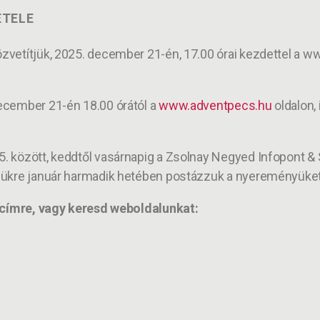
ÉTELE
vetítjük, 2025. december 21-én, 17.00 órai kezdettel a ww
ecember 21-én 18.00 órától a
www.adventpecs.hu
oldalon, 
 között, keddtől vasárnapig a Zsolnay Negyed Infopont & S
zükre január harmadik hetében postázzuk a nyereményüket
l címre, vagy keresd weboldalunkat: