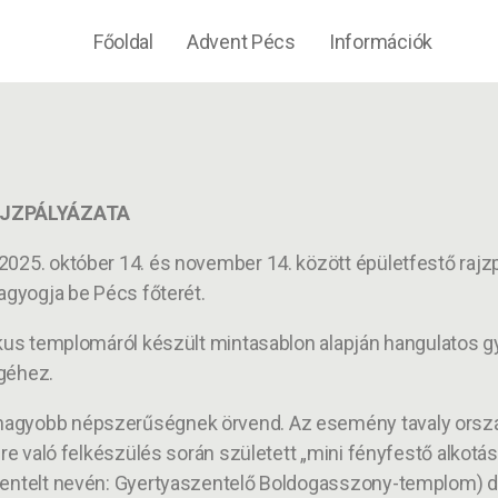
Főoldal
Advent Pécs
Információk
AJZPÁLYÁZATA
25. október 14. és november 14. között épületfestő rajzpály
ragyogja be Pécs főterét.
nikus templomáról készült mintasablon alapján hangulatos 
égéhez.
agyobb népszerűségnek örvend. Az esemény tavaly ország
epre való felkészülés során született „mini fényfestő alko
zentelt nevén: Gyertyaszentelő Boldogasszony-templom) dé