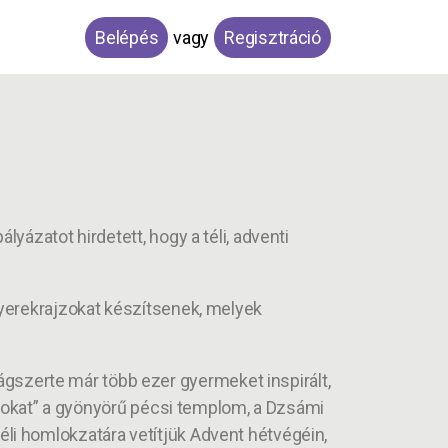
Belépés
vagy
Regisztráció
ázatot hirdetett, hogy a téli, adventi
gyerekrajzokat készítsenek, melyek
szerte már több ezer gyermeket inspirált,
tásokat” a gyönyörű pécsi templom, a Dzsámi
li homlokzatára vetítjük Advent hétvégéin,