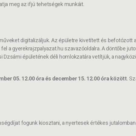
tja meg az ifjú tehetségek munkáit.
űveket digitalizáljuk. Az épületre kivetített és befotózott
k fel a gyerekrajzpalyazat.hu szavazóoldalra. A döntőbe jut
i Dzsámi épületének déli homlokzatára vetítjük, a nagykö
mber 05. 12.00 óra és december 15. 12.00 óra között
. Sz
égdíjat fogunk kiosztani, a nyertesek értékes jutalomban