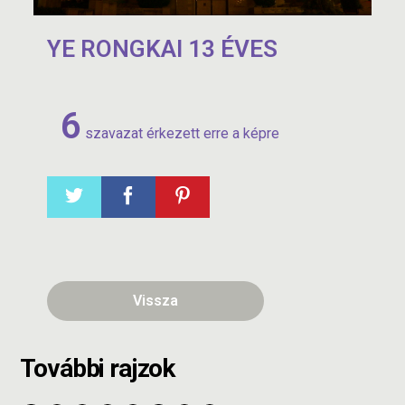
YE RONGKAI 13 ÉVES
6
szavazat érkezett erre a képre
Vissza
További rajzok