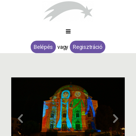
Belépés
vagy
Regisztráció