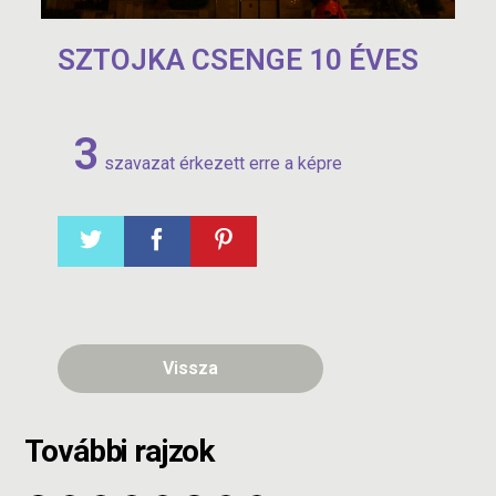
SZTOJKA CSENGE 10 ÉVES
3
szavazat érkezett erre a képre
Vissza
További rajzok