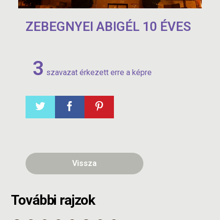
ZEBEGNYEI ABIGÉL 10 ÉVES
3
szavazat érkezett erre a képre
Vissza
További rajzok