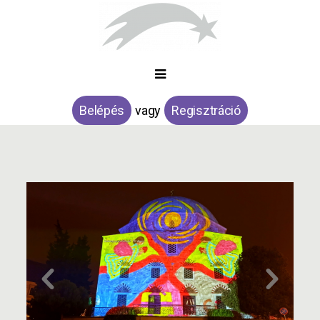
Belépés
vagy
Regisztráció