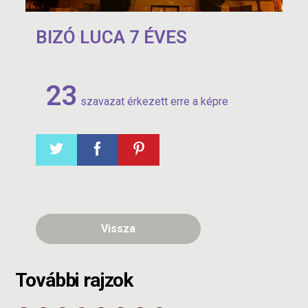
BIZÓ LUCA 7 ÉVES
23
szavazat érkezett erre a képre
Vissza
További rajzok