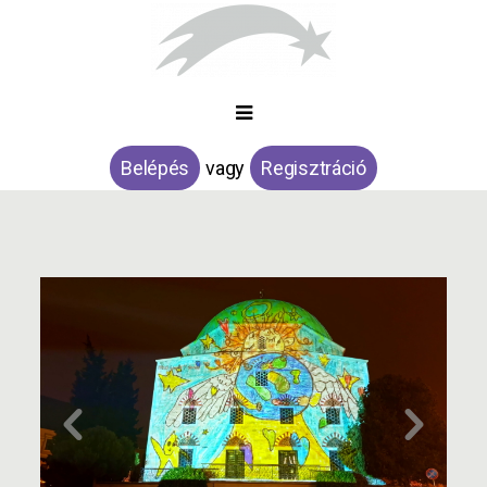
Belépés
vagy
Regisztráció