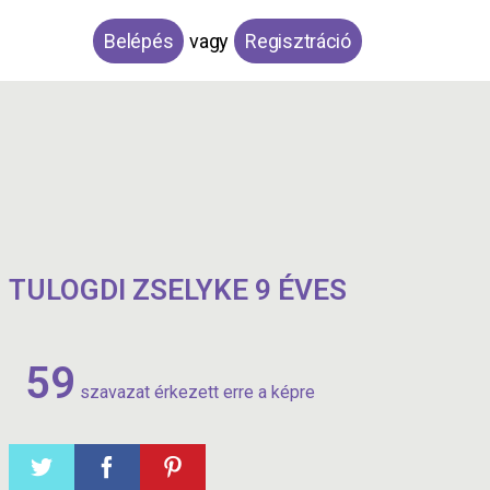
Belépés
vagy
Regisztráció
TULOGDI ZSELYKE 9 ÉVES
59
szavazat érkezett erre a képre