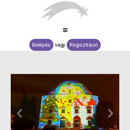
Belépés
vagy
Regisztráció