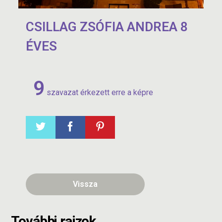
CSILLAG ZSÓFIA ANDREA 8
ÉVES
9
szavazat érkezett erre a képre
Vissza
További rajzok