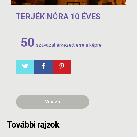
TERJÉK NÓRA 10 ÉVES
50
szavazat érkezett erre a képre
Vissza
További rajzok