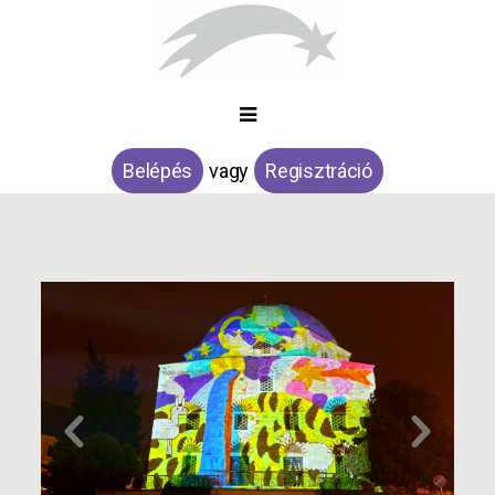
Belépés
vagy
Regisztráció