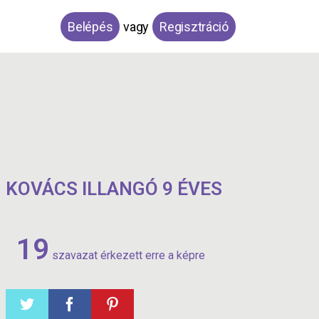
Belépés
vagy
Regisztráció
KOVÁCS ILLANGÓ 9 ÉVES
19
szavazat érkezett erre a képre