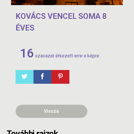
KOVÁCS VENCEL SOMA 8
ÉVES
16
szavazat érkezett erre a képre
Vissza
További rajzok