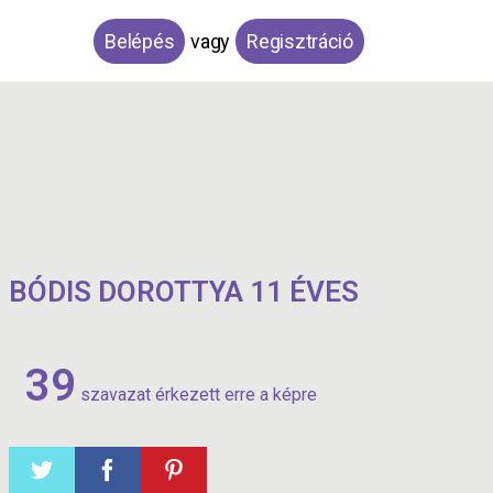
Belépés
vagy
Regisztráció
BÓDIS DOROTTYA 11 ÉVES
39
szavazat érkezett erre a képre