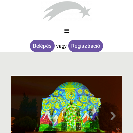
Belépés
vagy
Regisztráció