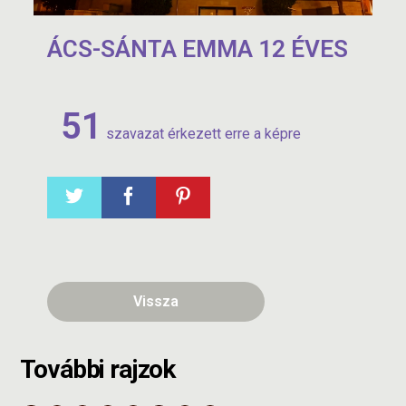
ÁCS-SÁNTA EMMA 12 ÉVES
51
szavazat érkezett erre a képre
Vissza
További rajzok