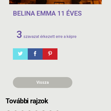
BELINA EMMA 11 ÉVES
3
szavazat érkezett erre a képre
Vissza
További rajzok