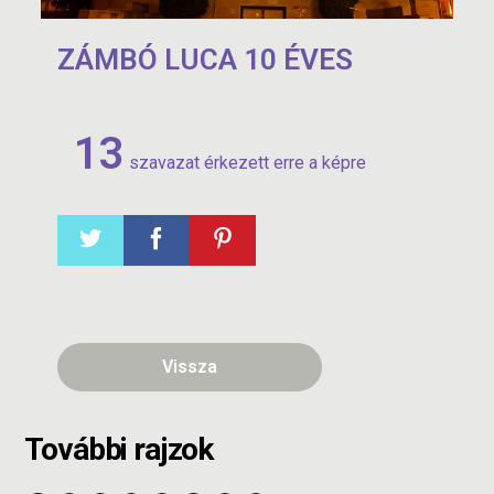
ZÁMBÓ LUCA 10 ÉVES
13
szavazat érkezett erre a képre
Vissza
További rajzok