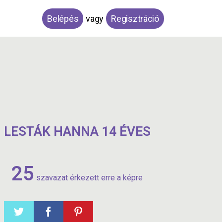
Belépés
vagy
Regisztráció
LESTÁK HANNA 14 ÉVES
25
szavazat érkezett erre a képre