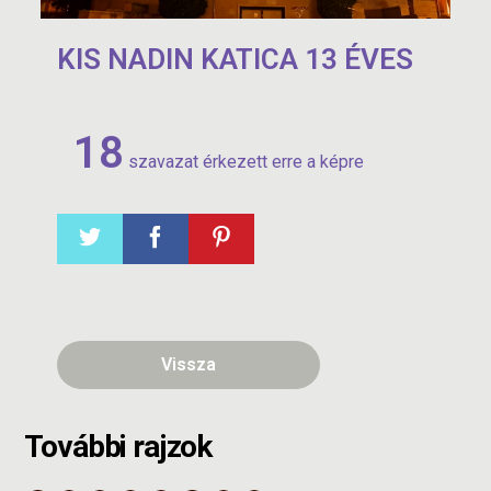
KIS NADIN KATICA 13 ÉVES
18
szavazat érkezett erre a képre
Vissza
További rajzok