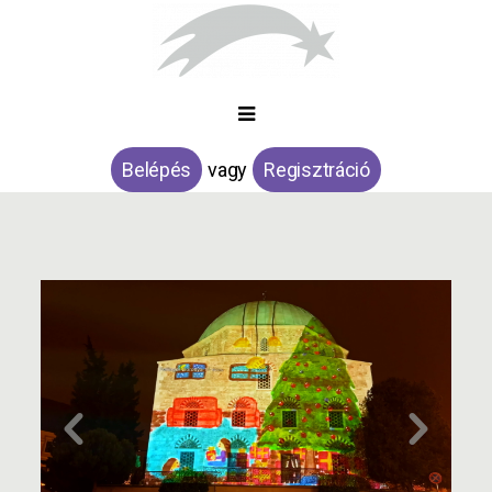
Belépés
vagy
Regisztráció