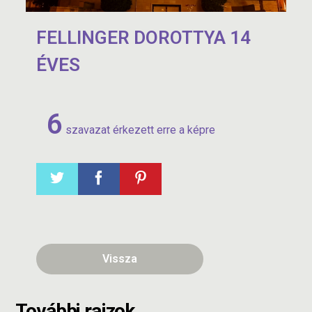
FELLINGER DOROTTYA 14
ÉVES
6
szavazat érkezett erre a képre
Vissza
További rajzok