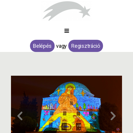
Belépés
vagy
Regisztráció