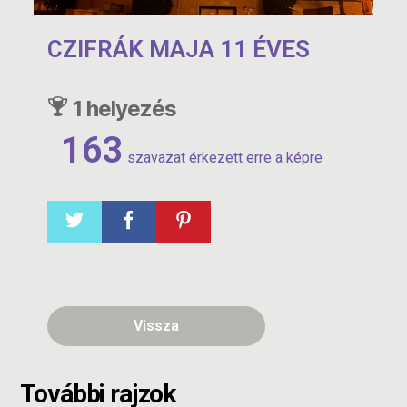
CZIFRÁK MAJA 11 ÉVES
1 helyezés
163
szavazat érkezett erre a képre
Vissza
További rajzok